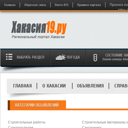
Главная
Обратная связь
Лента RSS
Правила портала
Прогноз по
https:
СОСТОЯНИЕ Н
ВЫБРАТЬ РАЗДЕЛ
ПОГОДА
Онлайн камеры Абака
ГЛАВНАЯ
О ХАКАСИИ
ОБЪЯВЛЕНИЯ
СПРАВ
КАТЕГОРИИ ОБЪЯВЛЕНИЙ
Строительные работы
Строительные материалы и
Стеклоизделия
Сантехника