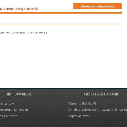
[
Разместить объявление
]
ий
»
Бизнес, сотрудничество
риалов, доступных для просмотра
ИНФОРМАЦИЯ
СВЯЗАТЬСЯ С НАМИ!
а портале
Telegram: @profan93
ылками и баннерами
E-mail: shked@inbox.ru , sweangen@mail.ru
мандой сайта
Обратная связь