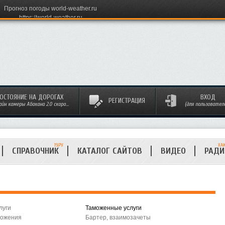
Прогноз погоды world-weather.ru
https://world-weather.ru
ОСТОЯНИЕ НА ДОРОГАХ
ВХОД
РЕГИСТРАЦИЯ
айн камеры Абакана 2.0 скоро...
(для пользовател
19.РУ
ХА
СПРАВОЧНИК
КАТАЛОГ САЙТОВ
ВИДЕО
РАД
луги
Таможенные услуги
ложения
Бартер, взаимозачеты