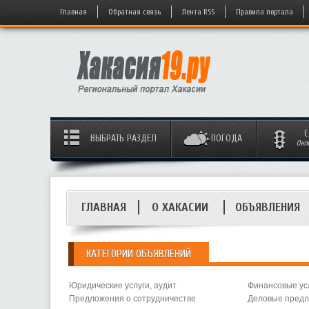
Главная
Обратная связь
Лента RSS
Правила портала
С
ВЫБРАТЬ РАЗДЕЛ
ПОГОДА
Онл
ГЛАВНАЯ
О ХАКАСИИ
ОБЪЯВЛЕНИЯ
КАТЕГОРИИ ОБЪЯВЛЕНИЙ
Юридические услуги, аудит
Финансовые ус
Предложения о сотрудничестве
Деловые пред