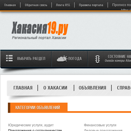
Главная
Обратная связь
Лента RSS
Правила портала
Прогноз по
https:
СОСТОЯНИЕ Н
ВЫБРАТЬ РАЗДЕЛ
ПОГОДА
Онлайн камеры Абака
ГЛАВНАЯ
О ХАКАСИИ
ОБЪЯВЛЕНИЯ
СПРАВ
КАТЕГОРИИ ОБЪЯВЛЕНИЙ
Юридические услуги, аудит
Финансовые услуги
Предложения о сотрудничестве
Деловые предложения