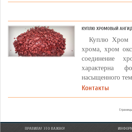
КУПЛЮ ХРОМОВЫЙ АНГИ
Куплю Хpом V
хpoмa, хpoм oк
соединениe х
xapaктерна ф
насыщенного тем
Контакты
Страниц
ПРАВИЛА! ЭТО ВАЖНО!
ИНФОР