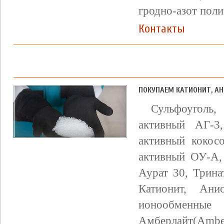
гродно-азот поли
Контакты
ПОКУПАЕМ КАТИОНИТ, А
Сульфоуголь
активный АГ-3
активный кокос
активный ОУ-А,
Аурат 30, Трина
Катионит, Ан
ионообменные
Амберлайт(Amber