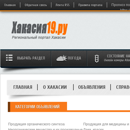
Главная
Обратная связь
Лента RSS
Правила портала
Прогноз по
https:
СОСТОЯНИЕ Н
ВЫБРАТЬ РАЗДЕЛ
ПОГОДА
Онлайн камеры Абака
ГЛАВНАЯ
О ХАКАСИИ
ОБЪЯВЛЕНИЯ
СПРАВ
КАТЕГОРИИ ОБЪЯВЛЕНИЙ
Продукция органического синтеза
Продукция для медицины и
Неорганические вещества и их производные
Лаки, краски