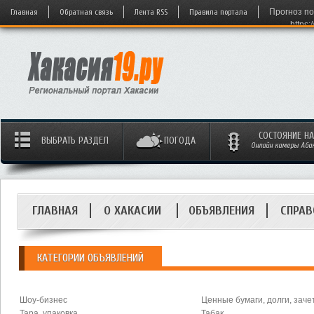
Главная
Обратная связь
Лента RSS
Правила портала
Прогноз по
https:
СОСТОЯНИЕ Н
ВЫБРАТЬ РАЗДЕЛ
ПОГОДА
Онлайн камеры Абака
ГЛАВНАЯ
О ХАКАСИИ
ОБЪЯВЛЕНИЯ
СПРАВ
КАТЕГОРИИ ОБЪЯВЛЕНИЙ
Шоу-бизнес
Ценные бумаги, долги, заче
Тара, упаковка
Табак