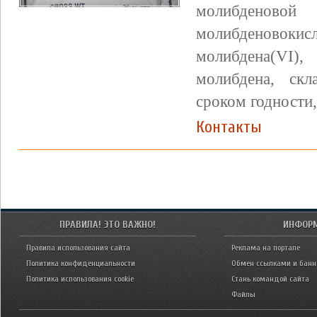
молибдено
молибденов
молибдена(VI)
молибдена, скл
сроком годности,
Контакты
ПРАВИЛА! ЭТО ВАЖНО!
ИНФОР
Правила использования сайта
Реклама на портале
Политика конфиденциальности
Обмен ссылками и бан
Политика использования cookie
Стань командой сайта
Файлы