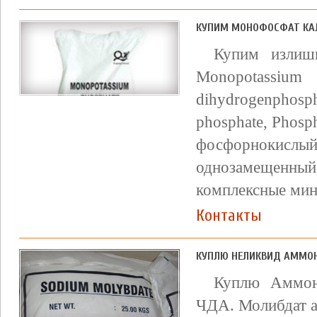
КУПИМ МОНОФОСФАТ КА
Купим излиш
Monopotassi
dihydrogenpho
phosphate, Phosph
фосфорнокислы
однозамещенный
комплексные мин
Контакты
КУПЛЮ НЕЛИКВИД АММО
Куплю Аммон
ЧДА. Молибдат а