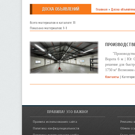
ДОСКА ОБЪЯВЛЕНИЙ
Главная
»
Доска объявлен
Всего материалов в каталоге
:
11
Показано материалов
:
1-1
ПРОИЗВОДСТВ
"Производстве
Ворота 6 м | Юг С
решение для быстр
1750 м² Возможна а
Контакты
| Категори
ПРАВИЛА! ЭТО ВАЖНО!
Правила использования сайта
Реклама н
Политика конфиденциальности
Обмен сс