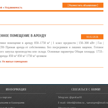
[
Разместить объявление
]
ий
»
Недвижимость
ЕННОЕ ПОМЕЩЕНИЕ В АРЕНДУ
10.02.2026
нное помещение в аренду 850–1750 м² | 1 класс вредности | 150–300 кВт | Газ |
Пб Прямая аренда от собственника. Без посредников и лишних наценок. Готовое
ого запуска производства или склада. Основные параметры Общая площадь: 1733–
ренда: 850 м² 850 м² 1750 м² целиком
я:
Не жилые помещения
ИНФОРМАЦИЯ
СВЯЗАТЬСЯ С НАМИ!
а портале
Telegram: @profan93
ылками и баннерами
E-mail: shked@inbox.ru , sweangen@mail.ru