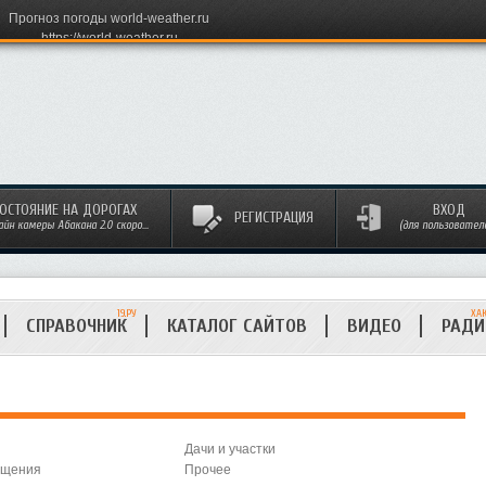
Прогноз погоды world-weather.ru
https://world-weather.ru
ОСТОЯНИЕ НА ДОРОГАХ
ВХОД
РЕГИСТРАЦИЯ
айн камеры Абакана 2.0 скоро...
(для пользовател
19.РУ
ХА
СПРАВОЧНИК
КАТАЛОГ САЙТОВ
ВИДЕО
РАД
Дачи и участки
ещения
Прочее