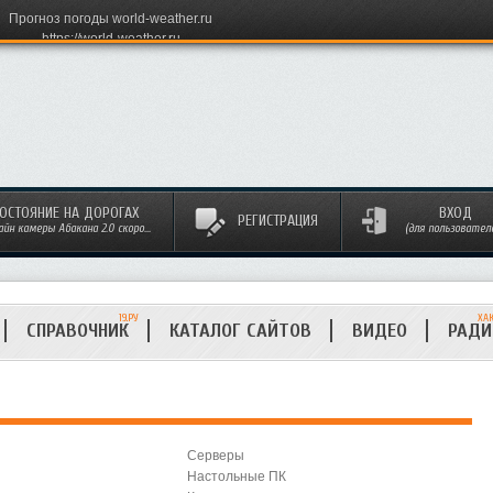
Прогноз погоды world-weather.ru
https://world-weather.ru
ОСТОЯНИЕ НА ДОРОГАХ
ВХОД
РЕГИСТРАЦИЯ
айн камеры Абакана 2.0 скоро...
(для пользовател
19.РУ
ХА
СПРАВОЧНИК
КАТАЛОГ САЙТОВ
ВИДЕО
РАД
Серверы
Настольные ПК