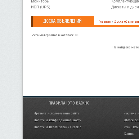
Мониторы
Комплектующи
ИБП (UPS)
Дискеты и диск
ДОСКА ОБЪЯВЛЕНИЙ
Главная
»
Доска объявлен
Всего материалов в каталоге
:
10
Не найдено мате
ПРАВИЛА! ЭТО ВАЖНО!
Правила использования сайта
Реклама н
Политика конфиденциальности
Обмен сс
Политика использования cookie
Стань ко
Файлы