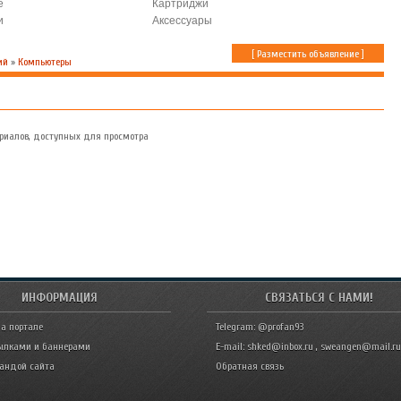
е
Картриджи
и
Аксессуары
[
Разместить объявление
]
ий
»
Компьютеры
риалов, доступных для просмотра
ИНФОРМАЦИЯ
СВЯЗАТЬСЯ С НАМИ!
а портале
Telegram: @profan93
ылками и баннерами
E-mail: shked@inbox.ru , sweangen@mail.ru
мандой сайта
Обратная связь