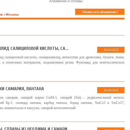
Алюминий и сплавы
[
Разместить объявление
]
ий
»
Металлы
ЛИД САЛИЦИЛОВОЙ КИСЛОТЫ, СА...
20.04.2023
ид салициловой кислоты, салициланилид, антисептик для древесины, бумаги, ткани,
ж и пленочных материалов, подошвенных резин. Фунгицид для неметаллических
КИ САМАРИЯ, ЛАНТАНА
20.04.2023
ок самария, самарий марки СмМ-1, самарий (Sm) – редкоземельный металл,
рий Бр-1, силицид лантана, карбид тантала, борид лантана, SmCo5 и SmCo17,
н, мишметаллы в вакууме, самарий металлический.
, СПЛАВЫ ИЗ НЕОДИМА И САМАРИ...