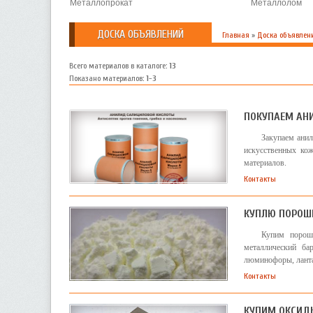
Металлопрокат
Металлолом
ДОСКА ОБЪЯВЛЕНИЙ
Главная
»
Доска объявлен
Всего материалов в каталоге
:
13
Показано материалов
:
1-3
ПОКУПАЕМ АНИ
Закупаем анил
искусственных ко
материалов.
Контакты
КУПЛЮ ПОРОШ
Купим порош
металлический ба
люминофоры, ланта
Контакты
КУПИМ ОКСИДЫ