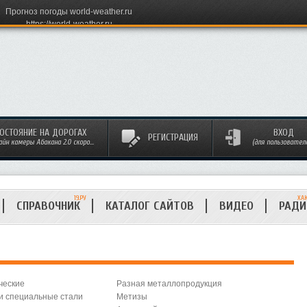
Прогноз погоды world-weather.ru
https://world-weather.ru
ОСТОЯНИЕ НА ДОРОГАХ
ВХОД
РЕГИСТРАЦИЯ
айн камеры Абакана 2.0 скоро...
(для пользовател
19.РУ
ХА
СПРАВОЧНИК
КАТАЛОГ САЙТОВ
ВИДЕО
РАД
ческие
Разная металлопродукция
 специальные стали
Метизы