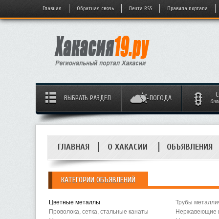
Главная
Обратная связь
Лента RSS
Правила портала
С
ВЫБРАТЬ РАЗДЕЛ
ПОГОДА
Онл
ГЛАВНАЯ
О ХАКАСИИ
ОБЪЯВЛЕНИЯ
КАТЕГОРИИ ОБЪЯВЛЕНИЙ
Цветные металлы
Трубы металли
Проволока, сетка, стальные канаты
Нержавеющие и