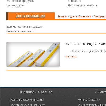
Молочные продукты
Консервы
Зерно, крупы
Детские, диетические
ДОСКА ОБЪЯВЛЕНИЙ
Главная
»
Доска объявлений
»
Продукты
Всего материалов в каталоге
:
11
Показано материалов
:
1-1
КУПЛЮ ЭЛЕКТРОДЫ ESAB О
Куплю электроды Esab ОК 61
Контакты
ПРАВИЛА! ЭТО ВАЖНО!
ИНФОР
Правила использования сайта
Реклама на портале
Политика конфиденциальности
Обмен ссылками и бан