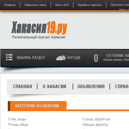
Главная
Обратная связь
Лента RSS
Правила портала
Прогноз по
https:
СОСТОЯНИЕ Н
ВЫБРАТЬ РАЗДЕЛ
ПОГОДА
Онлайн камеры Абака
ГЛАВНАЯ
О ХАКАСИИ
ОБЪЯВЛЕНИЯ
СПРАВ
КАТЕГОРИИ ОБЪЯВЛЕНИЙ
Соки, воды
Сахар, фруктоза
Птица, яйцо
Овощи, фрукты