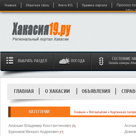
Главная
Обратная связь
Лента RSS
Правила портала
Прогноз по
https:
СОСТОЯНИЕ Н
ВЫБРАТЬ РАЗДЕЛ
ПОГОДА
Онлайн камеры Абака
ГЛАВНАЯ
О ХАКАСИИ
ОБЪЯВЛЕНИЯ
СПРАВ
КАТЕГОРИИ
Главная
»
Фотоальбом
»
Картинная галер
Ананьин Владимир Константинович
Асоча
[15]
Бурнаков Михаил Андреевич
Домож
[17]