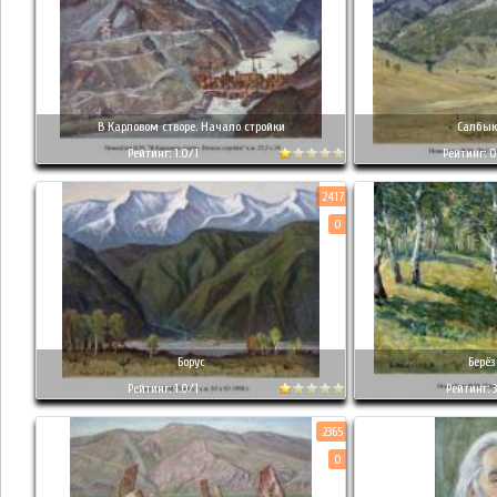
В Карловом створе. Начало стройки
Салбык
Рейтинг: 1.0/1
Рейтинг: 0
2417
0
Борус
Берё
Рейтинг: 1.0/1
Рейтинг: 3
2365
0