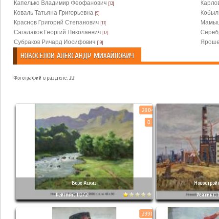
Капелько Владимир Феофанович
Карло
[12]
Коваль Татьяна Григорьевна
Кобыл
[9]
Краснов Григорий Степанович
Мамыш
[17]
Сагалаков Георгий Николаевич
Сереб
[12]
Субраков Ричард Иосифович
Яроше
[19]
НОВОСЕЛОВ АЛЕКСАНДР МИХАЙЛОВИЧ
Фотографий в разделе:
22
2804
0
Верх Аскиз
Новострой
Рейтинг: 1.0/2
Рейтинг: 1
2991