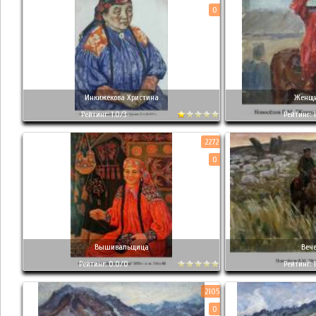
0
Инкижекова Христина
Женщи
Рейтинг: 1.0/3
Рейтинг: 1
2272
0
Вышивальщица
Вече
Рейтинг: 0.0/0
Рейтинг: 1
2105
0