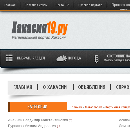
Главная
Обратная связь
Лента RSS
Правила портала
Прогноз по
https:
СОСТОЯНИЕ Н
ВЫБРАТЬ РАЗДЕЛ
ПОГОДА
Онлайн камеры Абака
ГЛАВНАЯ
О ХАКАСИИ
ОБЪЯВЛЕНИЯ
СПРАВ
КАТЕГОРИИ
Главная
»
Фотоальбом
»
Картинная галер
Ананьин Владимир Константинович
Асоча
[15]
Бурнаков Михаил Андреевич
Домож
[17]