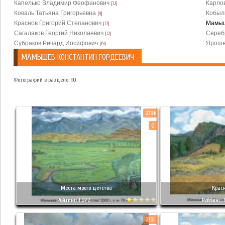
Капелько Владимир Феофанович
Карло
[12]
Коваль Татьяна Григорьевна
Кобыл
[9]
Краснов Григорий Степанович
Мамыш
[17]
Сагалаков Георгий Николаевич
Сереб
[12]
Субраков Ричард Иосифович
Яроше
[19]
МАМЫШЕВ КОНСТАНТИН ГОРДЕЕВИЧ
Фотографий в разделе:
10
2386
0
Места моего детства
Крас
Рейтинг: 1.0/2
Рейтинг: 1
2351