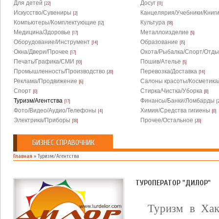
Для детей
Досуг
[22]
[11]
Искусство/Сувениры
Канцелярия/Учебники/Книг
[2]
Компьютеры/Комплектующие
Культура
[12]
[18]
Медицина/Здоровье
Металлоизделие
[17]
[5]
Оборудование/Инструмент
Образование
[14]
[15]
Окна/Двери/Прочее
Охота/Рыбалка/Спорт/Отды
[17]
Печать/Графика/СМИ
Пошив/Ателье
[10]
[5]
Промышленность/Производство
Перевозка/Доставка
[20]
[14]
Реклама/Продвижение
Салоны красоты/Косметика
[6]
Спорт
Стирка/Чистка/Уборка
[0]
[8]
Туризм/Агентства
Финансы/Банки/Ломбарды
[17]
[
Фото/Видео/Аудио/Телефоны
Химия/Средства гигиены
[4]
[0]
Электрика/Приборы
Прочее/Остальное
[18]
[20]
БИЗНЕС СПРАВОЧНИК
Главная
»
Туризм/Агентства
ТУРОПЕРАТОР "ДИЛОР"
Туризм в Хак