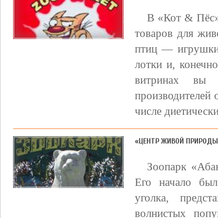
В «Кот & Пёс»
товаров для жив
птиц — игрушки,
лотки и, конечн
витринах вы 
производителей 
числе диетически
«ЦЕНТР ЖИВОЙ ПРИРОДЫ»
Зоопарк «Абак
Его начало был
уголка, предс
волнистых попу