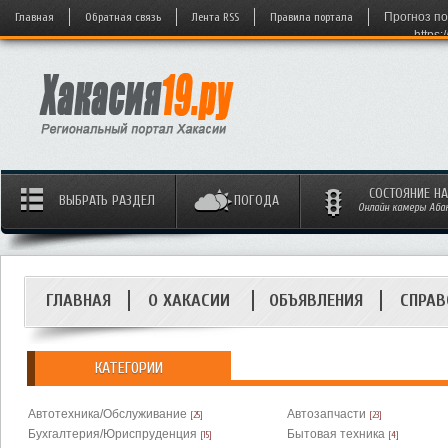
Главная
Обратная связь
Лента RSS
Правила портала
Прогноз по
https:
СОСТОЯНИЕ Н
ВЫБРАТЬ РАЗДЕЛ
ПОГОДА
Онлайн камеры Абака
ГЛАВНАЯ
О ХАКАСИИ
ОБЪЯВЛЕНИЯ
СПРАВ
КАТЕГОРИИ
Автотехника/Обслуживание
Автозапчасти
[25]
[23]
Бухгалтерия/Юриспруденция
Бытовая техника
[15]
[4]