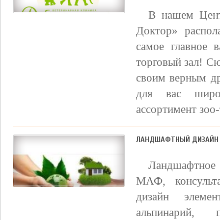
В нашем Цен
Доктор» распол
самое главное 
торговый зал! С
своим верным др
для вас широк
ассортимент зоо-
ЛАНДШАФТНЫЙ ДИЗАЙН
Ландшафтное 
МАФ, консульт
дизайн элемен
альпинарий, п