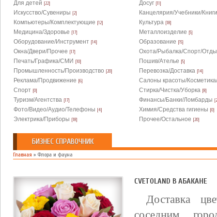
Для детей
Досуг
[22]
[11]
Искусство/Сувениры
Канцелярия/Учебники/Книг
[2]
Компьютеры/Комплектующие
Культура
[12]
[18]
Медицина/Здоровье
Металлоизделие
[17]
[5]
Оборудование/Инструмент
Образование
[14]
[15]
Окна/Двери/Прочее
Охота/Рыбалка/Спорт/Отды
[17]
Печать/Графика/СМИ
Пошив/Ателье
[10]
[5]
Промышленность/Производство
Перевозка/Доставка
[20]
[14]
Реклама/Продвижение
Салоны красоты/Косметика
[6]
Спорт
Стирка/Чистка/Уборка
[0]
[8]
Туризм/Агентства
Финансы/Банки/Ломбарды
[17]
[
Фото/Видео/Аудио/Телефоны
Химия/Средства гигиены
[4]
[0]
Электрика/Приборы
Прочее/Остальное
[18]
[20]
БИЗНЕС СПРАВОЧНИК
Главная
»
Флора и фауна
CVETOLAND В АБАКАНЕ
Доставка цв
соседним гор