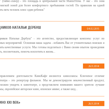
" (таймс-сквер) - это площадь в центральной части Манхеттена. У нас - это зона
 мягкой зоной для более комфортного пребывания гостей. По правилам на одной
ть пять человек плюс один ребенок"
ДНИКОВ НАТАЛЬИ ДЕРБУШ
04.02.2015
дников Натальи Дербуш" - это агентство, предоставляющее комплекс услуг по
ных мероприятий. Основная наша задача - избавить Вас от утомительных поисков и
вить качественные услуги. Мы готовы поделиться с Вами своим опытом проведения
ь, посоветовать, помочь воплотить в жизнь...
26.11.2014
правлением деятельности КиноКафе являются киносеансы. Ключевое отличие
еатра – это репертуар фильмов. Мы не демонстрируем некачественный продукт,
 можно увидеть в кинотеатре, а представляем вниманию нашего зрителя лучшие
ы, европейское авторское кино, японское аниме, а также шед...
НО XXI ВЕК»
26.11.2014