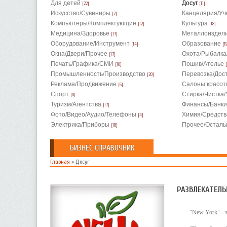
Для детей
Досуг
[22]
[11]
Искусство/Сувениры
Канцелярия/Уч
[2]
Компьютеры/Комплектующие
Культура
[12]
[18]
Медицина/Здоровье
Металлоиздел
[17]
Оборудование/Инструмент
Образование
[14]
[15
Окна/Двери/Прочее
Охота/Рыбалка
[17]
Печать/Графика/СМИ
Пошив/Ателье
[10]
[
Промышленность/Производство
Перевозка/Дос
[20]
Реклама/Продвижение
Салоны красот
[6]
Спорт
Стирка/Чистка/
[0]
Туризм/Агентства
Финансы/Банк
[17]
Фото/Видео/Аудио/Телефоны
Химия/Средств
[4]
Электрика/Приборы
Прочее/Осталь
[18]
БИЗНЕС СПРАВОЧНИК
Главная
»
Досуг
РАЗВЛЕКАТЕЛЬ
"New York" - 