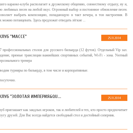
его караоке-клуба располагает к дружескому общению, совместному отдыху, ну и,
ию любимых песен на любой вкус. Огромный выбор и постоянное обновление песен.
озволяет выбрать композицию, попадающую в такт вечера, в тон настроения. В
 можно потанцевать. Здесь предложат отведать лёгкие ...
ЛУБ "МАССЕ"
25.11.2014
 7 профессиональных столов для русского бильярда (12 футов). Отдельный Vip зал.
идение, прямые трансляции важнейших спортивных событий, Wi-Fi - зона. Уютный
ерсонального тренера
водим турниры по бильярду, в том числе и корпоративные.
лосуточно.
ЛУБ "ЗОЛОТАЯ ИМПЕРИЯ&QU...
25.11.2014
уб приглашает как заядлых игроков, так и любителей и тех, кто просто предпочитает
ругу друзей. Для Вас всегда найдется свободный стол и достойный соперник.