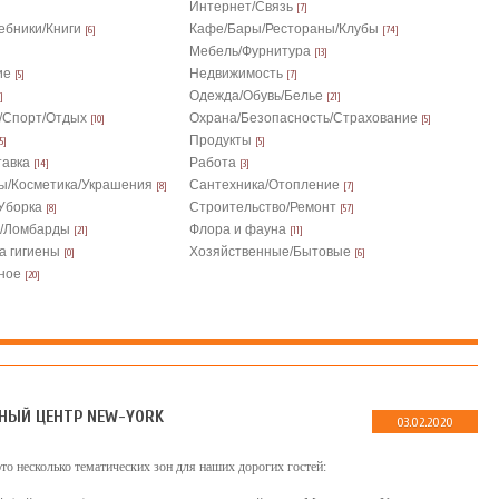
Интернет/Связь
[7]
ебники/Книги
Кафе/Бары/Рестораны/Клубы
[6]
[74]
Мебель/Фурнитура
[13]
ие
Недвижимость
[5]
[7]
Одежда/Обувь/Белье
]
[21]
/Спорт/Отдых
Охрана/Безопасность/Страхование
[10]
[5]
Продукты
5]
[5]
тавка
Работа
[14]
[3]
ы/Косметика/Украшения
Сантехника/Отопление
[8]
[7]
Уборка
Строительство/Ремонт
[8]
[57]
и/Ломбарды
Флора и фауна
[21]
[11]
а гигиены
Хозяйственные/Бытовые
[0]
[6]
ное
[20]
НЫЙ ЦЕНТР NEW-YORK
03.02.2020
это несколько тематических зон для наших дорогих гостей: