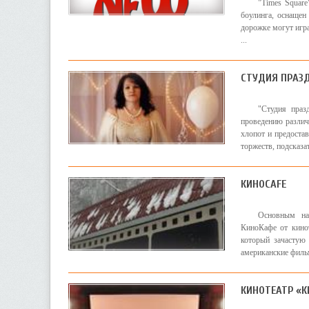
"Times Square
боулинга, оснащен
дорожке могут игра
...
СТУДИЯ ПРАЗ
"Студия праз
проведению различ
хлопот и предоста
торжеств, подсказат
КИНОCAFE
Основным на
КиноКафе от кинот
который зачастую
американские фильм
КИНОТЕАТР «КИ