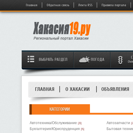
Главная
Обратная связь
Лента RSS
Правила портала
С
ВЫБРАТЬ РАЗДЕЛ
ПОГОДА
Онл
ГЛАВНАЯ
О ХАКАСИИ
ОБЪЯВЛЕНИЯ
КАТЕГОРИИ
Автотехника/Обслуживание
Автозапчасти
[25]
[2
Бухгалтерия/Юриспруденция
Бытовая техни
[15]