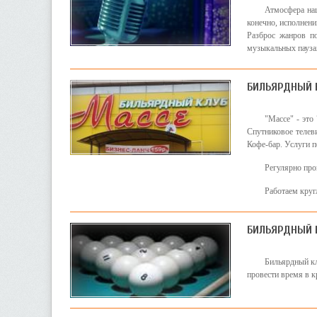
Атмосфера наш
конечно, исполнен
Разброс жанров п
музыкальных паузах
БИЛЬЯРДНЫЙ К
"Массе" - это
Спутниковое телев
Кофе-бар. Услуги п
Регулярно про
Работаем круг
БИЛЬЯРДНЫЙ К
Бильярдный кл
провести время в к