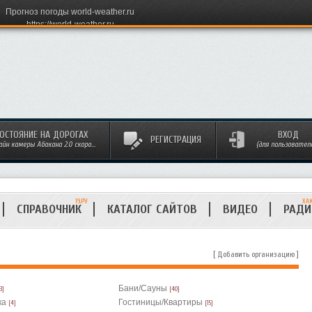
Прогноз погоды world-weather.ru
https://world-weather.ru
ОСТОЯНИЕ НА ДОРОГАХ
ВХОД
РЕГИСТРАЦИЯ
айн камеры Абакана 2.0 скоро...
(для пользовател
19.РУ
ХА
СПРАВОЧНИК
КАТАЛОГ САЙТОВ
ВИДЕО
РАД
[
Добавить организацию
]
Бани/Сауны
3]
[40]
ка
Гостиницы/Квартиры
[4]
[15]