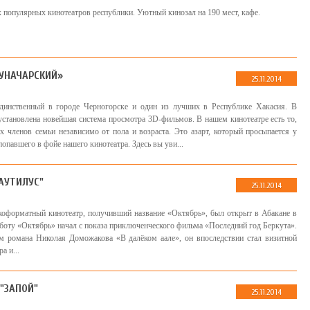
 популярных кинотеатров республики. Уютный кинозал на 190 мест, кафе.
ЛУНАЧАРСКИЙ»
25.11.2014
единственный в городе Черногорске и один из лучших в Республике Хакасия. В
установлена новейшая система просмотра 3D-фильмов. В нашем кинотеатре есть то,
х членов семьи независимо от пола и возраста. Это азарт, который просыпается у
попавшего в фойе нашего кинотеатра. Здесь вы уви...
АУТИЛУС"
25.11.2014
оформатный кинотеатр, получивший название «Октябрь», был открыт в Абакане в
боту «Октябрь» начал с показа приключенческого фильма «Последний год Беркута».
 романа Николая Доможакова «В далёком аале», он впоследствии стал визитной
а и...
 "ЗАПОЙ"
25.11.2014