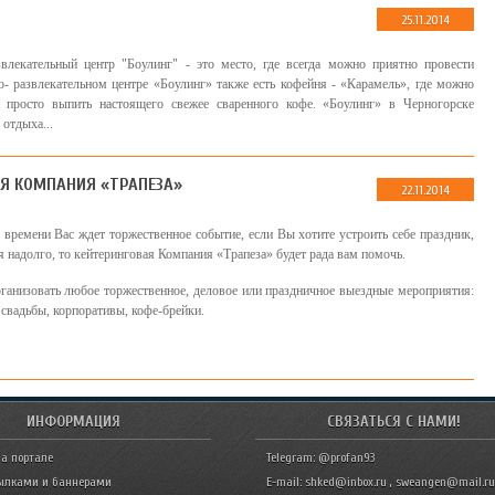
25.11.2014
звлекательный центр "Боулинг" - это место, где всегда можно приятно провести
о- развлекательном центре «Боулинг» также есть кофейня - «Карамель», где можно
и просто выпить настоящего свежее сваренного кофе. «Боулинг» в Черногорске
 отдыха...
Я КОМПАНИЯ «ТРАПЕЗА»
22.11.2014
 времени Вас ждет торжественное событие, если Вы хотите устроить себе праздник,
 надолго, то кейтеринговая Компания «Трапеза» будет рада вам помочь.
анизовать любое торжественное, деловое или праздничное выездные мероприятия:
свадьбы, корпоративы, кофе-брейки.
ИНФОРМАЦИЯ
СВЯЗАТЬСЯ С НАМИ!
а портале
Telegram: @profan93
ылками и баннерами
E-mail: shked@inbox.ru , sweangen@mail.ru