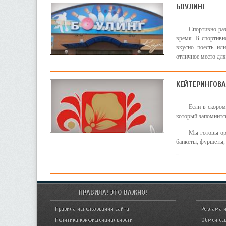
БОУЛИНГ
Спортивно-ра
время. В спортивн
вкусно поесть ил
отличное место для
КЕЙТЕРИНГОВА
Если в скором
который запомнится
Мы готовы орг
банкеты, фуршеты, 
...
ПРАВИЛА! ЭТО ВАЖНО!
Правила использования сайта
Реклама н
Политика конфиденциальности
Обмен сс