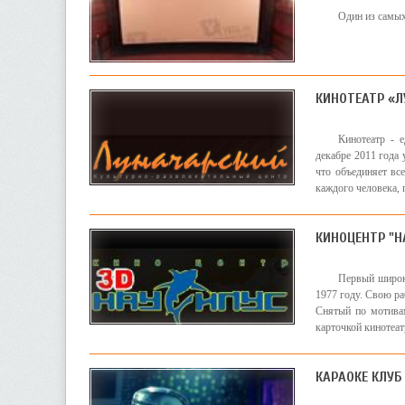
Один из самых
КИНОТЕАТР «
Кинотеатр - 
декабре 2011 года 
что объединяет все
каждого человека, 
КИНОЦЕНТР "Н
Первый широк
1977 году. Свою ра
Снятый по мотивам
карточкой кинотеатр
КАРАОКЕ КЛУБ