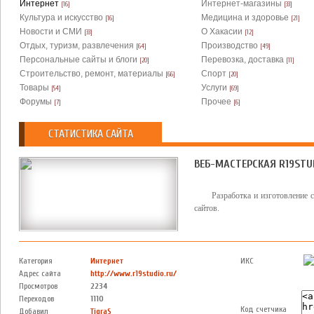
Интернет
Интернет-магазины
[16]
[33]
Культура и искусство
Медицина и здоровье
[16]
[21]
Новости и СМИ
О Хакасии
[33]
[12]
Отдых, туризм, развлечения
Производство
[64]
[49]
Персональные сайты и блоги
Перевозка, доставка
[20]
[11]
Строительство, ремонт, материалы
Спорт
[66]
[20]
Товары
Услуги
[54]
[69]
Форумы
Прочее
[7]
[6]
СТАТИСТИКА САЙТА
ВЕБ-МАСТЕРСКАЯ R19STU
Разработка и изготовление 
сайтов.
Категория
Интернет
ИКС
Адрес сайта
http://www.r19studio.ru/
Просмотров
2234
Переходов
1110
Код счетчика
Добавил
TigraS