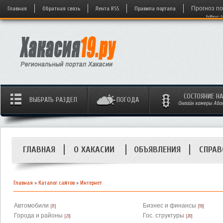
Главная
Обратная связь
Лента RSS
Правила портала
Прогноз по
https:
СОСТОЯНИЕ Н
ВЫБРАТЬ РАЗДЕЛ
ПОГОДА
Онлайн камеры Абака
ГЛАВНАЯ
О ХАКАСИИ
ОБЪЯВЛЕНИЯ
СПРАВ
Главная
»
Каталог сайтов
»
Интернет
Автомобили
Бизнес и финансы
[31]
[18]
Города и районы
Гос. структуры
[23]
[20]