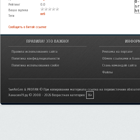
Рейтинг
0.0
Ваша оценка
веб
Теги
Сообщить о битой ссылке
ПРАВИЛА! ЭТО ВАЖНО!
ИНФОР
Правила использования сайта
Реклама на портале
Политика конфиденциальности
Обмен ссылками и бан
Политика использования cookie
Стань командой сайта
Файлы
SweAnGen & PROFAN © При копировании материала ссылка на первоисточник обязател
Хакасия19.ру © 2008 - 2026
Возрастная категория:
16+