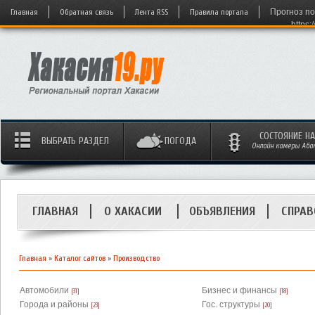
Главная
Обратная связь
Лента RSS
Правила портала
Прогноз по
https:
СОСТОЯНИЕ Н
ВЫБРАТЬ РАЗДЕЛ
ПОГОДА
Онлайн камеры Абака
ГЛАВНАЯ
О ХАКАСИИ
ОБЪЯВЛЕНИЯ
СПРАВ
Главная
»
Каталог сайтов
»
Производство
Автомобили
Бизнес и финансы
[31]
[18]
Города и районы
Гос. структуры
[23]
[20]