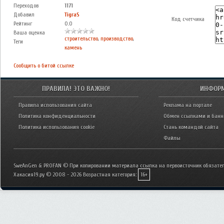
Переходов
1171
Добавил
TigraS
Код счетчика
Рейтинг
0.0
Ваша оценка
строительство
,
производство
,
Теги
камень
Сообщить о битой ссылке
ПРАВИЛА! ЭТО ВАЖНО!
ИНФОР
Правила использования сайта
Реклама на портале
Политика конфиденциальности
Обмен ссылками и бан
Политика использования cookie
Стань командой сайта
Файлы
SweAnGen & PROFAN © При копировании материала ссылка на первоисточник обязател
Хакасия19.ру © 2008 - 2026
Возрастная категория:
16+