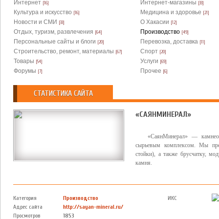
Интернет
Интернет-магазины
[16]
[33]
Культура и искусство
Медицина и здоровье
[16]
[21]
Новости и СМИ
О Хакасии
[33]
[12]
Отдых, туризм, развлечения
Производство
[64]
[49]
Персональные сайты и блоги
Перевозка, доставка
[20]
[11]
Строительство, ремонт, материалы
Спорт
[67]
[20]
Товары
Услуги
[54]
[69]
Форумы
Прочее
[7]
[6]
СТАТИСТИКА САЙТА
«САЯНМИНЕРАЛ»
«СаянМинерал» — камнеоб
сырьевым комплексом. Мы пред
стойки), а также брусчатку, м
камня.
Категория
Производство
ИКС
Адрес сайта
http://sayan-mineral.ru/
Просмотров
1853