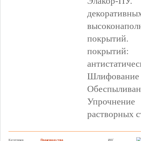
Элакор-ПУ
декорати
высоконапо
покрытий. 
покрытий
антистат
Шлифование 
Обеспыли
Упрочнен
растворных с
Категория
Производство
ИКС