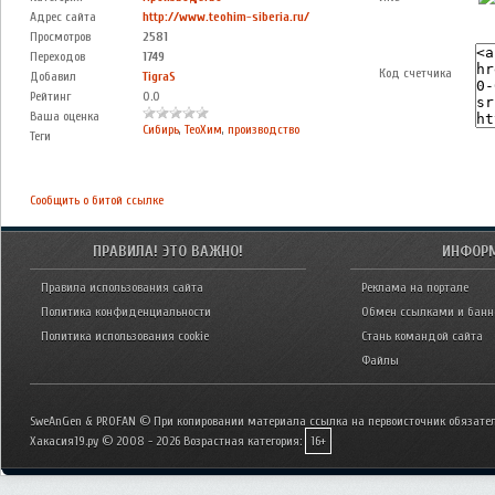
Адрес сайта
http://www.teohim-siberia.ru/
Просмотров
2581
Переходов
1749
Код счетчика
Добавил
TigraS
Рейтинг
0.0
Ваша оценка
Сибирь
,
ТеоХим
,
производство
Теги
Сообщить о битой ссылке
ПРАВИЛА! ЭТО ВАЖНО!
ИНФОР
Правила использования сайта
Реклама на портале
Политика конфиденциальности
Обмен ссылками и бан
Политика использования cookie
Стань командой сайта
Файлы
SweAnGen & PROFAN © При копировании материала ссылка на первоисточник обязател
Хакасия19.ру © 2008 - 2026
Возрастная категория:
16+