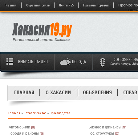
Главная
Обратная связь
Лента RSS
Правила портала
Прогноз по
https:
СОСТОЯНИЕ Н
ВЫБРАТЬ РАЗДЕЛ
ПОГОДА
Онлайн камеры Абака
ГЛАВНАЯ
О ХАКАСИИ
ОБЪЯВЛЕНИЯ
СПРАВ
Главная
»
Каталог сайтов
»
Производство
Автомобили
Бизнес и финансы
[31]
[18]
Города и районы
Гос. структуры
[23]
[20]