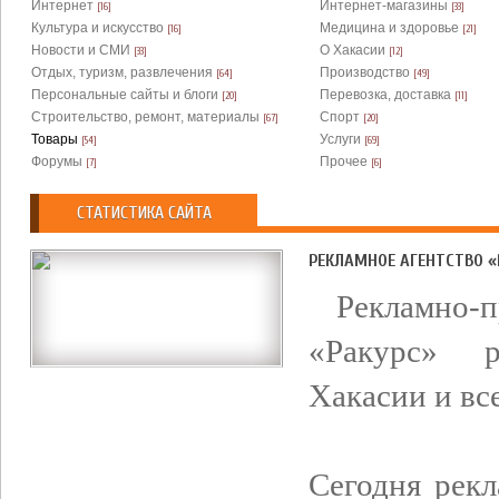
Интернет
Интернет-магазины
[16]
[33]
Культура и искусство
Медицина и здоровье
[16]
[21]
Новости и СМИ
О Хакасии
[33]
[12]
Отдых, туризм, развлечения
Производство
[64]
[49]
Персональные сайты и блоги
Перевозка, доставка
[20]
[11]
Строительство, ремонт, материалы
Спорт
[67]
[20]
Товары
Услуги
[54]
[69]
Форумы
Прочее
[7]
[6]
СТАТИСТИКА САЙТА
РЕКЛАМНОЕ АГЕНТСТВО «
Рекламно
«Ракурс» р
Хакасии и вс
Сегодня рекл