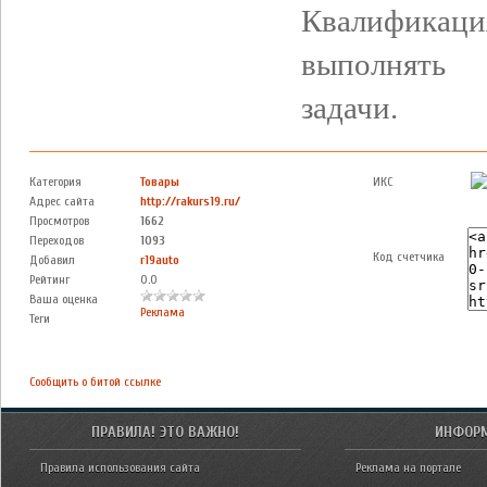
Квалификаци
выполнять 
задачи.
Категория
Товары
ИКС
Адрес сайта
http://rakurs19.ru/
Просмотров
1662
Переходов
1093
Код счетчика
Добавил
r19auto
Рейтинг
0.0
Ваша оценка
Реклама
Теги
Сообщить о битой ссылке
ПРАВИЛА! ЭТО ВАЖНО!
ИНФОР
Правила использования сайта
Реклама на портале