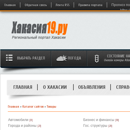
Главная
Обратная связь
Лента RSS
Правила портала
Прогноз по
https:
СОСТОЯНИЕ Н
ВЫБРАТЬ РАЗДЕЛ
ПОГОДА
Онлайн камеры Абака
ГЛАВНАЯ
О ХАКАСИИ
ОБЪЯВЛЕНИЯ
СПРАВ
Главная
»
Каталог сайтов
»
Товары
Автомобили
Бизнес и финансы
[31]
[18]
Города и районы
Гос. структуры
[23]
[20]