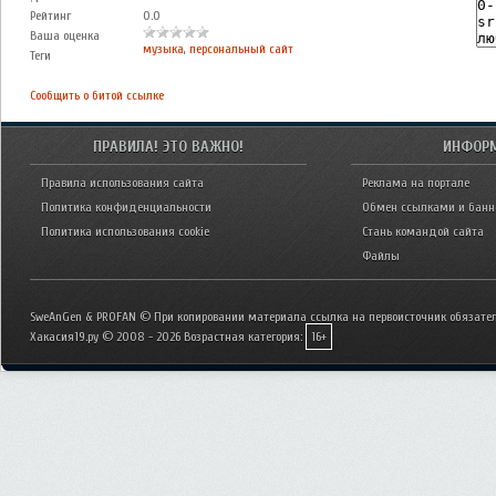
Рейтинг
0.0
Ваша оценка
музыка
,
персональный сайт
Теги
Сообщить о битой ссылке
ПРАВИЛА! ЭТО ВАЖНО!
ИНФОР
Правила использования сайта
Реклама на портале
Политика конфиденциальности
Обмен ссылками и бан
Политика использования cookie
Стань командой сайта
Файлы
SweAnGen & PROFAN © При копировании материала ссылка на первоисточник обязател
Хакасия19.ру © 2008 - 2026
Возрастная категория:
16+