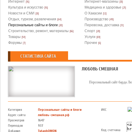
Интернет
Интернет-магазины
[16]
[33]
Культура и искусство
Медицина и здоровье
[16]
[21]
Новости и СМИ
О Хакасии
[33]
[12]
Отдых, туризм, развлечения
Производство
[64]
[49]
Персональные сайты и блоги
Перевозка, доставка
[20]
[11]
Строительство, ремонт, материалы
Спорт
[66]
[20]
Товары
Услуги
[54]
[69]
Форумы
Прочее
[7]
[6]
СТАТИСТИКА САЙТА
ЛЮБОВЬ СМЕШНАЯ
Персональный сайт барда Л
Категория
Персональные сайты и блоги
ИКС
Адрес сайта
любовь-смешная.рф
Просмотров
1647
Переходов
937
Код счетчика
Добавил
TutanhOMON