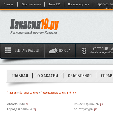
Главная
Обратная связь
Лента RSS
Правила портала
Прогноз по
https:
СОСТОЯНИЕ Н
ВЫБРАТЬ РАЗДЕЛ
ПОГОДА
Онлайн камеры Абака
ГЛАВНАЯ
О ХАКАСИИ
ОБЪЯВЛЕНИЯ
СПРАВ
Главная
»
Каталог сайтов
»
Персональные сайты и блоги
Автомобили
Бизнес и финансы
[31]
[18]
Города и районы
Гос. структуры
[23]
[20]