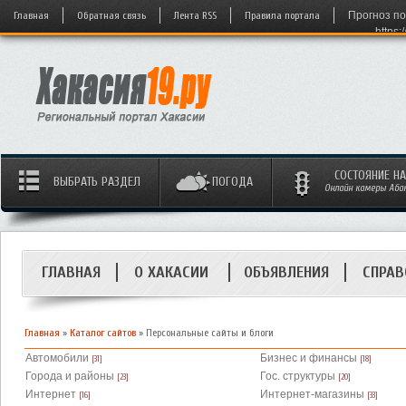
Главная
Обратная связь
Лента RSS
Правила портала
Прогноз по
https:
СОСТОЯНИЕ Н
ВЫБРАТЬ РАЗДЕЛ
ПОГОДА
Онлайн камеры Абака
ГЛАВНАЯ
О ХАКАСИИ
ОБЪЯВЛЕНИЯ
СПРАВ
Главная
»
Каталог сайтов
» Персональные сайты и блоги
Автомобили
Бизнес и финансы
[31]
[18]
Города и районы
Гос. структуры
[23]
[20]
Интернет
Интернет-магазины
[16]
[33]