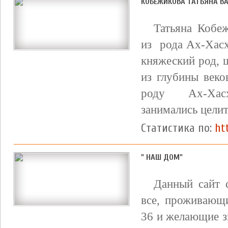
КОБЕЖИКОВА ТАТЬЯНА В
Татьяна Кобе
из рода Ах-Хас
княжеский род,
из глубины век
роду Ах-Хасх
занимались целите
Статистика по:
ht
" НАШ ДОМ"
Данный сайт с
все, проживающи
36 и желающие з