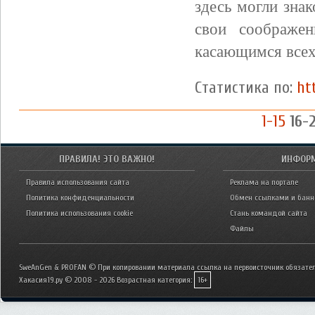
здесь могли зна
свои соображе
касающимся всех
Статистика по:
ht
1-15
16-
ПРАВИЛА! ЭТО ВАЖНО!
ИНФОР
Правила использования сайта
Реклама на портале
Политика конфиденциальности
Обмен ссылками и бан
Политика использования cookie
Стань командой сайта
Файлы
SweAnGen & PROFAN © При копировании материала ссылка на первоисточник обязател
Хакасия19.ру © 2008 - 2026
Возрастная категория:
16+