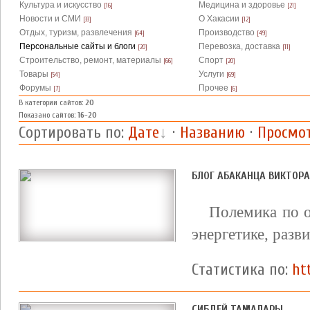
Культура и искусство
Медицина и здоровье
[16]
[21]
Новости и СМИ
О Хакасии
[33]
[12]
Отдых, туризм, развлечения
Производство
[64]
[49]
Персональные сайты и блоги
Перевозка, доставка
[20]
[11]
Строительство, ремонт, материалы
Спорт
[66]
[20]
Товары
Услуги
[54]
[69]
Форумы
Прочее
[7]
[6]
В категории сайтов
:
20
Показано сайтов
:
16-20
Сортировать по
:
Дате
·
Названию
·
Просмо
БЛОГ АБАКАНЦА ВИКТОРА
Полемика по о
энергетике, разв
Статистика по:
ht
СИБДЕЙ ТАҢМАЛАРЫ