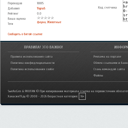
Переходов
1005
Код счетчика
Добавил
TigraS
Рейтинг
0.0
Ваша оценка
фауна
,
Животные
Теги
Сообщить о битой ссылке
ПРАВИЛА! ЭТО ВАЖНО!
ИНФОР
Правила использования сайта
Реклама на портале
Политика конфиденциальности
Обмен ссылками и бан
Политика использования cookie
Стань командой сайта
Файлы
SweAnGen & PROFAN © При копировании материала ссылка на первоисточник обязател
Хакасия19.ру © 2008 - 2026
Возрастная категория:
16+