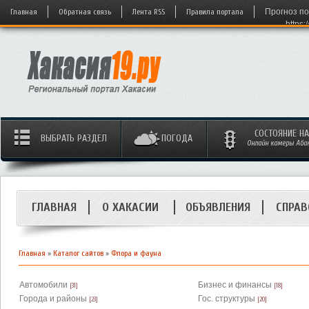
Главная
Обратная связь
Лента RSS
Правила портала
Прогноз по
https:
СОСТОЯНИЕ Н
ВЫБРАТЬ РАЗДЕЛ
ПОГОДА
Онлайн камеры Абака
ГЛАВНАЯ
О ХАКАСИИ
ОБЪЯВЛЕНИЯ
СПРАВ
Главная
»
Каталог сайтов
»
Флора и фауна
Автомобили
Бизнес и финансы
[31]
[18]
Города и районы
Гос. структуры
[23]
[20]