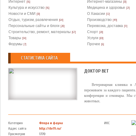
Интернет
Интернет-магазины
[16]
[33]
Культура и искусство
Медицина и здоровье
[16]
[21]
Новости и СМИ
О Хакасии
[33]
[12]
Отдых, туризм, развлечения
Производство
[64]
[49]
Персональные сайты и блоги
Перевозка, доставка
[20]
[11]
Строительство, ремонт, материалы
Спорт
[67]
[20]
Товары
Услуги
[54]
[69]
Форумы
Прочее
[7]
[6]
СТАТИСТИКА САЙТА
ДОКТОР ВЕТ
Ветеринарная клиника в 
переживаем за каждого пациента
конференции и семинары. Мы с
животных.
Категория
Флора и фауна
ИКС
Адрес сайта
http://dv19.ru/
Просмотров
1770