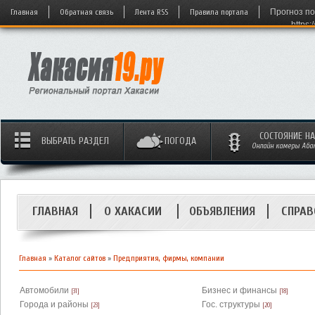
Главная
Обратная связь
Лента RSS
Правила портала
Прогноз по
https:
СОСТОЯНИЕ Н
ВЫБРАТЬ РАЗДЕЛ
ПОГОДА
Онлайн камеры Абака
ГЛАВНАЯ
О ХАКАСИИ
ОБЪЯВЛЕНИЯ
СПРАВ
Главная
»
Каталог сайтов
»
Предприятия, фирмы, компании
Автомобили
Бизнес и финансы
[31]
[18]
Города и районы
Гос. структуры
[23]
[20]