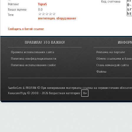
Код счетчика
Рейтинг
TigraS
Ваша оценка
0.0
Теги
вентиляция
,
оборудование
Сообщить о битой ссылке
ПРАВИЛА! ЭТО ВАЖНО!
ИНФОР
Правила использования сайта
Реклама на портале
Политика конфиденциальности
Обмен ссылками и бан
Политика использования cookie
Стань командой сайта
Файлы
SweAnGen & PROFAN © При копировании материала ссылка на первоисточник обязател
Хакасия19.ру © 2008 - 2026
Возрастная категория:
16+