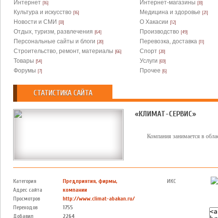
Интернет
Интернет-магазины
[16]
[33]
Культура и искусство
Медицина и здоровье
[16]
[21]
Новости и СМИ
О Хакасии
[33]
[12]
Отдых, туризм, развлечения
Производство
[64]
[49]
Персональные сайты и блоги
Перевозка, доставка
[20]
[11]
Строительство, ремонт, материалы
Спорт
[66]
[20]
Товары
Услуги
[54]
[69]
Форумы
Прочее
[7]
[6]
СТАТИСТИКА САЙТА
«КЛИМАТ-СЕРВИС»
Компания занимается в обла
Категория
Предприятия, фирмы,
ИКС
Адрес сайта
компании
Просмотров
http://www.climat-abakan.ru/
Переходов
1755
Добавил
2264