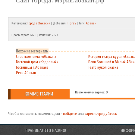
Сайт города: мэрия.абакан.рф
Категория
:
Города Хакасии
|
Добавил
:
TigraS
|
Теги
:
Абакан
Просмотров
:
17651
|
Рейтинг
:
2.3
/
3
Похожие материалы
Спорткомплекс «Абакан»
История театра кууол «Сказк
Гостевой дом «Кедровый»
Реки Большой и Малый Абак
Гостиницы г.Абакана
Театр кукол Сказка
Река Абакан
Всего комментариев: 0
КОММЕНТАРИИ
Чтобы оставлять комментарии -
войдите
или
зарегистрируйтесь
ПРАВИЛА! ЭТО ВАЖНО!
ИНФОР