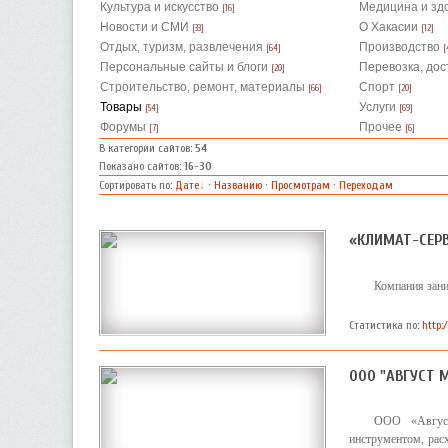
Культура и искусство
Медицина и зд
[16]
Новости и СМИ
О Хакасии
[33]
[12]
Отдых, туризм, развлечения
Производство
[64]
[
Персональные сайты и блоги
Перевозка, дос
[20]
Строительство, ремонт, материалы
Спорт
[66]
[20]
Товары
Услуги
[54]
[69]
Форумы
Прочее
[7]
[6]
В категории сайтов
:
54
Показано сайтов
:
16-30
Сортировать по
:
Дате
·
Названию
·
Просмотрам
·
Переходам
«КЛИМАТ-СЕР
Компания зани
Статистика по:
http:
ООО "АВГУСТ 
ООО «Август
инструментом, рас