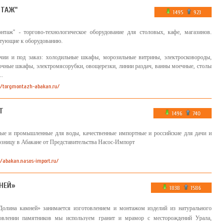
НТАЖ"
1495
923
таж" - торгово-технологическое оборудование для столовых, кафе, магазинов.
ктующие к оборудованию.
ичии и под заказ: холодильные шкафы, морозильные витрины, электросковороды,
очные шкафы, электромясорубки, овощерезки, линии раздач, ванны моечные, столы
..
//torgmontazh-abakan.ru/
Т
1496
740
ые и промышленные для воды, качественные импортные и российские для дачи и
озницу в Абакане от Представительства Насос-Импорт
//abakan.nasos-import.ru/
НЕЙ»
1838
1586
Долина камней» занимается изготовлением и монтажом изделий из натурального
овлении памятников мы используем гранит и мрамор с месторождений Урала,