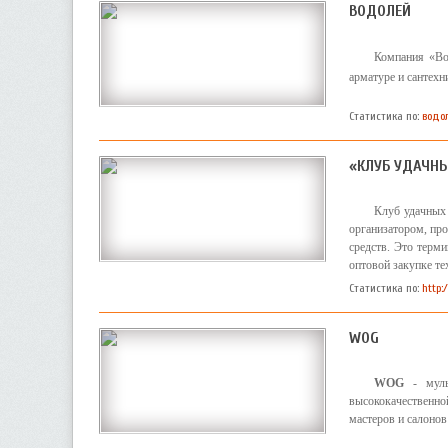
ВОДОЛЕЙ
Компания «Во
арматуре и сантехн
Статистика по:
водо
«КЛУБ УДАЧН
Клуб удачных 
организатором, про
средств. Это терми
оптовой закупке тех
Статистика по:
http:
WOG
WOG
- муль
высококачественн
мастеров и салонов