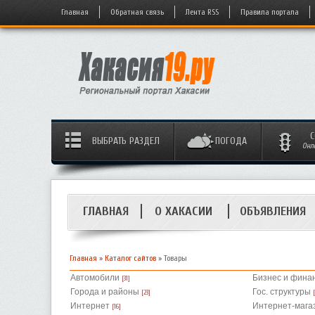
Главная
Обратная связь
Лента RSS
Правила портала
С
ВЫБРАТЬ РАЗДЕЛ
ПОГОДА
Онл
ГЛАВНАЯ
О ХАКАСИИ
ОБЪЯВЛЕНИЯ
Главная
»
Каталог сайтов
» Товары
Автомобили
Бизнес и фина
[31]
Города и районы
Гос. структуры
[23]
Интернет
Интернет-мага
[16]