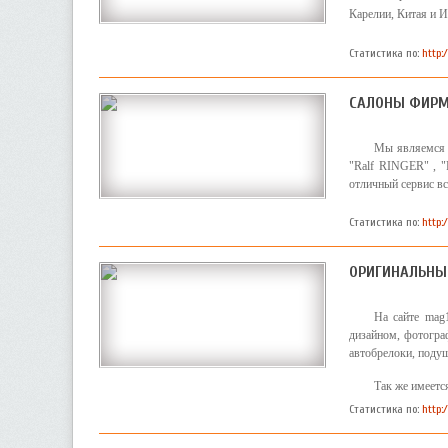
Карелии, Китая и И
Статистика по:
http
САЛОНЫ ФИРМ
Мы являемся 
"Ralf RINGER" , "
отличный сервис в
Статистика по:
http:
ОРИГИНАЛЬНЫЕ
На сайте mag
дизайном, фотограф
автобрелоки, подуш
Так же имеетс
Статистика по:
http: