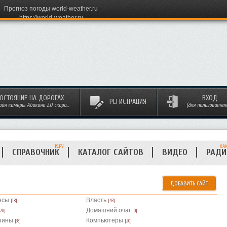
Прогноз погоды world-weather.ru
https://world-weather.ru
ОСТОЯНИЕ НА ДОРОГАХ
ВХОД
РЕГИСТРАЦИЯ
айн камеры Абакана 2.0 скоро...
(для пользовател
19.РУ
ХА
СПРАВОЧНИК
КАТАЛОГ САЙТОВ
ВИДЕО
РАД
ДОБАВИТЬ САЙТ
нсы
Власть
[18]
[43]
Домашний очаг
[20]
[0]
зины
Компьютеры
[33]
[20]