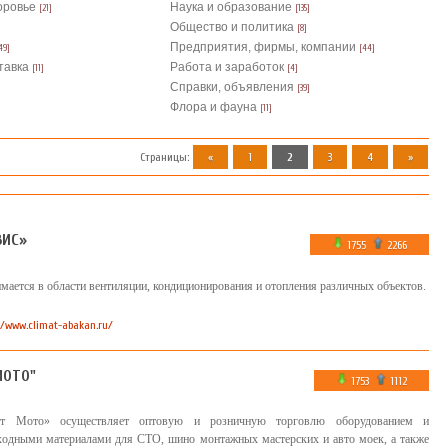
оровье
Наука и образование
[21]
[135]
Общество и политика
[8]
Предприятия, фирмы, компании
49]
[44]
тавка
Работа и заработок
[11]
[4]
Справки, объявления
[39]
Флора и фауна
[11]
Страницы
:
«
1
2
3
4
»
ВИС»
1755
2266
мается в области вентиляции, кондиционирования и отопления различных объектов.
//www.climat-abakan.ru/
МОТО"
1753
1112
 Мото» осуществляет оптовую и розничную торговлю оборудованием и
ходными материалами для СТО, шино монтажных мастерских и авто моек, а также