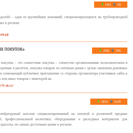
1453
731
долей» - одна из крупнейших компаний, специализирующихся на трубопроводной
ике в регионе.
лей.рф
ЫХ ПОКУПОК»
2534
1745
покупок – это совместная покупка – совместно организованная пользователями и
зрачная в расчетах, покупка товаров по оптовым ценам с целью экономии денежных
н, означающий публичное приглашение со стороны организатора участников сайта к
 или иных товаров с некоторой на...
//19-ok.ru/
1854
1049
тибрендовый магазин специализированный на оптовой и розничной продаже
ой, профессиональной косметики, оборудования и расходных материалов для
 красоты, по самым доступным ценам в регионе.