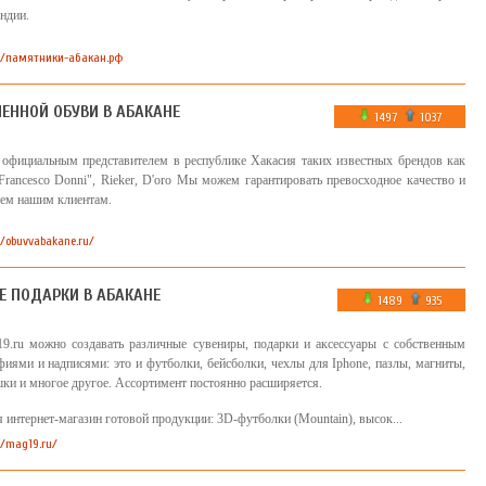
ндии.
://памятники-абакан.рф
ЕННОЙ ОБУВИ В АБАКАНЕ
1497
1037
официальным представителем в республике Хакасия таких известных брендов как
Francesco Donni", Rieker, D'oro Мы можем гарантировать превосходное качество и
сем нашим клиентам.
//obuvvabakane.ru/
 ПОДАРКИ В АБАКАНЕ
1489
935
19.ru можно создавать различные сувениры, подарки и аксессуары с собственным
иями и надписями: это и футболки, бейсболки, чехлы для Iphone, пазлы, магниты,
ки и многое другое. Ассортимент постоянно расширяется.
я интернет-магазин готовой продукции: 3D-футболки (Mountain), высок...
//mag19.ru/