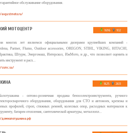
легарантийное обслуживание оборудования.
//avgustmoto.ru/
КИЙ МОТОЦЕНТР
1696
932
ии многих лет являемся официальными дилерами крупнейших компаний -
na, Partner, Flumo, Outdoor accessories, OREGON, STIHL, VIKING, HITACHI,
рактика, Штурм, Энергомаш, Интерскол, ИжМото, и др., что позволяет оценить и
ить инструмент и расх...
//ssmc.su/
КИНА
1625
2613
отушкина - оптово-розничная продажа бензоэлектроинструмента, ручного
электоросварочного оборудования, оборудования для СТО и автомоек, крепежа и
евых профилей, строп, стяжных ремней, колесных опор, расходных материалов к
труиенту, батареи отопления, сантехнической арматуры, металлопл...
://домколотушкина.рф