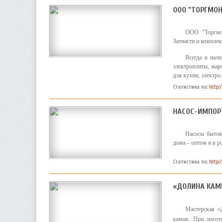
ООО "ТОРГМО
ООО "Торгмон
Запчасти и компле
Всегда в нал
электроплиты, жар
для кухни, электро.
Статистика по:
http:
НАСОС-ИМПОР
Насосы бытов
дома – оптом и в р
Статистика по:
http:
«ДОЛИНА КАМ
Мастерская «
камня. При изгот