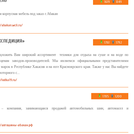
ЕЛЬ
1619
849
и корпусная мебель под заказ г.Абакан
//abakan.wcli.ru/
КСПЕДИЦИЯ»
1761
1792
ложить Вам широкий ассортимент техники для отдыха на суше и на воде по
ценам заводов-производителей. Мы являемся официальными представителями
марок в Республике Хакасия и на юге Красноярского края. Также у нас Вы найдете
оторного с...
//lodka19.ru/
1785
1200
 – компания, занимающаяся продажей автомобильных шин, автомасел и
://автошины-абакан.рф