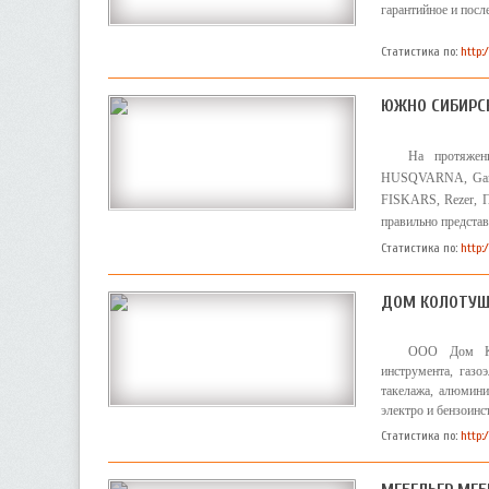
гарантийное и пос
Статистика по:
http:
ЮЖНО СИБИРС
На протяжен
HUSQVARNA, Garde
FISKARS, Rezer, П
правильно представ
Статистика по:
http:
ДОМ КОЛОТУШ
ООО Дом Кол
инструмента, газо
такелажа, алюмини
электро и бензоинс
Статистика по:
http